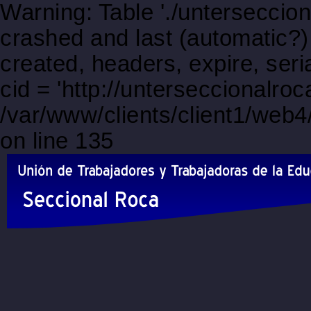
Warning: Table './unterseccio
crashed and last (automatic?)
created, headers, expire, s
cid = 'http://unterseccionalro
/var/www/clients/client1/web
on line 135