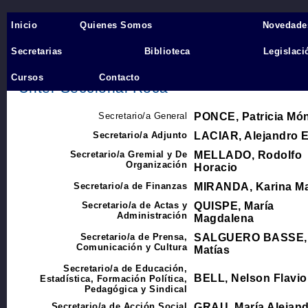
Inicio
Quienes Somos
Novedade
Inicio
›
Secretarias
Biblioteca
Legislaci
Comisión Directiva
Cursos
Contacto
Unter Seccional Roca
Secretario/a General
PONCE, Patricia Mó
Secretario/a Adjunto
LACIAR, Alejandro E
Secretario/a Gremial y De
MELLADO, Rodolfo
Organización
Horacio
Secretario/a de Finanzas
MIRANDA, Karina M
Secretario/a de Actas y
QUISPE, María
Administración
Magdalena
Secretario/a de Prensa,
SALGUERO BASSE,
Comunicación y Cultura
Matías
Secretario/a de Educación,
BELL, Nelson Flavio
Estadística, Formación Política,
Pedagógica y Sindical
Secretario/a de Acción Social
GRAU, María Alejan