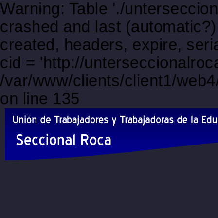
Warning: Table './unterseccio
crashed and last (automatic?)
created, headers, expire, s
cid = 'http://unterseccionalro
/var/www/clients/client1/web
on line 135