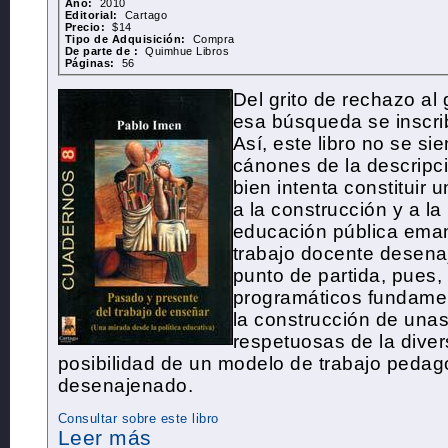
Año:
2010
Editorial:
Cartago
Precio:
$14
Tipo de Adquisición:
Compra
De parte de :
Quimhue Libros
Páginas:
56
Del grito de rechazo al 
esa búsqueda se inscri
Así, este libro no se si
cánones de la descrip
bien intenta constituir 
a la construcción y a la
educación pública eman
trabajo docente desena
punto de partida, pues
programáticos fundamen
la construcción de unas
respetuosas de la diver
posibilidad de un modelo de trabajo pedag
desenajenado.
Consultar sobre este libro
Leer más