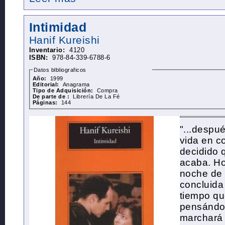
Intimidad
Hanif
Kureishi
Inventario:
4120
ISBN:
978-84-339-6788-6
Datos blbliograficos
Año:
1999
Editorial:
Anagrama
Tipo de Adquisición:
Compra
De parte de :
Librería De La Fé
Páginas:
144
"...despu
vida en c
decidido 
acaba. Ho
noche de 
concluida
tiempo qu
pensándo
marchará 