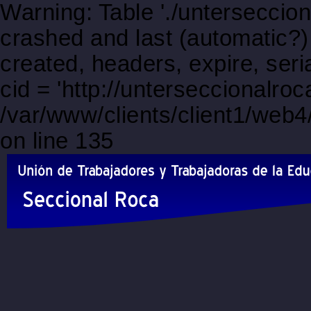
Warning: Table './unterseccio
crashed and last (automatic?)
created, headers, expire, s
cid = 'http://unterseccionalroca
/var/www/clients/client1/web
on line 135