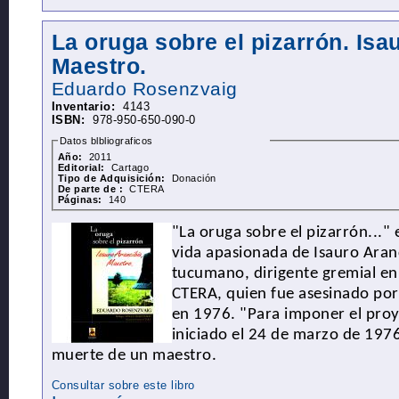
La oruga sobre el pizarrón. Isa
Maestro.
Eduardo
Rosenzvaig
Inventario:
4143
ISBN:
978-950-650-090-0
Datos blbliograficos
Año:
2011
Editorial:
Cartago
Tipo de Adquisición:
Donación
De parte de :
CTERA
Páginas:
140
"La oruga sobre el pizarrón..."
vida apasionada de Isauro Aran
tucumano, dirigente gremial en 
CTERA, quien fue asesinado por 
en 1976. "Para imponer el pro
iniciado el 24 de marzo de 1976
muerte de un maestro.
Consultar sobre este libro