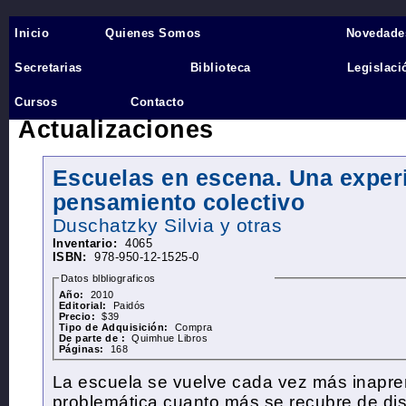
Inicio
Quienes Somos
Novedade
Inicio
›
Secretarias
Biblioteca
Legislaci
Biblioteca
Cursos
Contacto
Actualizaciones
Escuelas en escena. Una exper
pensamiento colectivo
Duschatzky
Silvia y otras
Inventario:
4065
ISBN:
978-950-12-1525-0
Datos blbliograficos
Año:
2010
Editorial:
Paidós
Precio:
$39
Tipo de Adquisición:
Compra
De parte de :
Quimhue Libros
Páginas:
168
La escuela se vuelve cada vez más inapre
problemática cuanto más se recubre de di