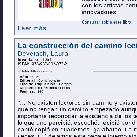
con los artistas c
innovadores
Consultar sobre este libro
Leer más
La construcción del camino lec
Devetach, Laura
Inventario:
4064
ISBN:
978-987-602-073-2
Datos blbliograficos
Año:
2008
Editorial:
Comunic-arte
Tipo de Adquisición:
Compra
De parte de :
Quimhue Libros
Páginas:
148
"… No existen lectores sin camino y exist
que no tengan un camino empezado aunqu
importante reconocer la existencia de los t
lo que uno percibió, escuchó, recibió por d
cantó copió en cuadernos, garabateó. La m
veces, (...) dejamos este bagaje interno sin