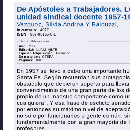
De Apóstoles a Trabajadores. L
unidad sindical docente 1957-1
Vazquez, Silvia Andrea Y Balduzzi,
Inventario:
4077
ISBN:
987-98165-0-1
Datos blbliograficos
Año:
2000
Editorial:
I.I.P.M. VILTE
Tipo de Adquisición:
Donación
De parte de :
CTERA
Páginas:
160
En 1957 se llevó a cabo una importante h
Santa Fe. Según recuerdan sus protagonis
obstáculo que debieron superar para llevar
convencimeinto de una gran parte de los d
propio de un maestro comportarse como u
cualquiera". Y esa frase de escticto sent
por entonces su máximo nivel de aceptació
no sólo por funcionarios o gente común, si
fundamentalmente por la gran mayoría de 
profesores.