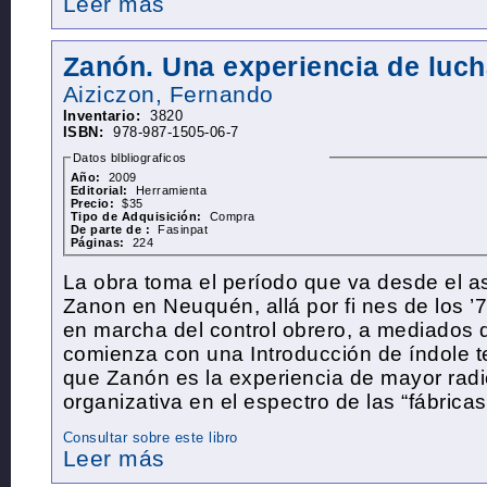
Leer más
Zanón. Una experiencia de luch
Aiziczon, Fernando
Inventario:
3820
ISBN:
978-987-1505-06-7
Datos blbliograficos
Año:
2009
Editorial:
Herramienta
Precio:
$35
Tipo de Adquisición:
Compra
De parte de :
Fasinpat
Páginas:
224
La obra toma el período que va desde el 
Zanon
en Neuquén, allá por fi nes de los ’
en marcha del control obrero, a mediados de
comienza con
una
Introducción de índole t
que
Zanón
es la
experiencia
de mayor radic
organizativa en el espectro de las “fábrica
Consultar sobre este libro
Leer más