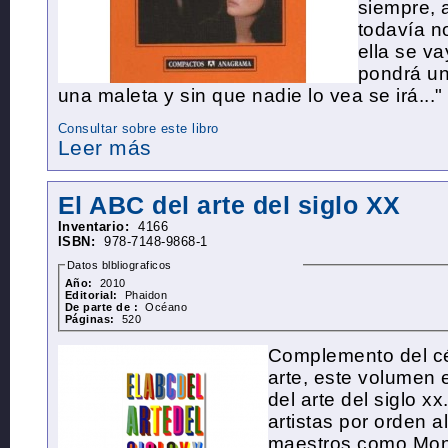
siempre,
todavía n
ella se va
pondrá u
una maleta y sin que nadie lo vea se irá..."
Consultar sobre este libro
Leer más
El ABC del arte del siglo XX
Inventario:
4166
ISBN:
978-7148-9868-1
Datos blbliograficos
Año:
2010
Editorial:
Phaidon
De parte de :
Océano
Páginas:
520
Complemento del cé
arte, este volumen 
del arte del siglo 
artistas por orden a
maestros como Mone