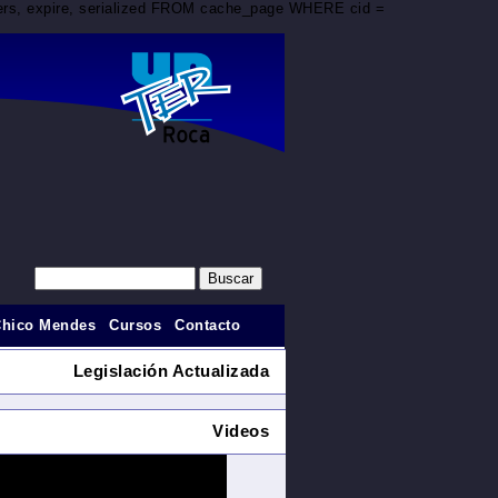
aders, expire, serialized FROM cache_page WHERE cid =
Chico Mendes
Cursos
Contacto
Legislación Actualizada
Videos