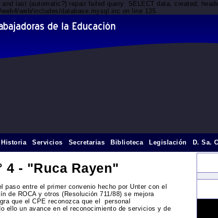
d and last (automatic?) repair failed query: SELECT data, created, he
t1/web4/web/includes/database.mysql.inc on line 135
Historia
Servicios
Secretarias
Biblioteca
Legislación
D. Sa. 
° 4 - "Ruca Rayen"
l paso entre el primer convenio hecho por Unter con el
dín de ROCA y otros (Resolución 711/88) se mejora
ogra que el CPE reconozca que el personal
o ello un avance en el reconocimiento de servicios y de