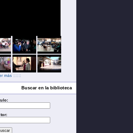
Ver más ::::::
Buscar en la biblioteca
tulo:
tor: