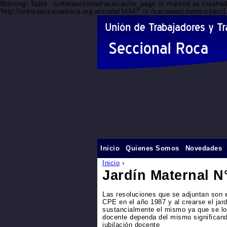
Warning: Table './unterseccionalroca/cache_page' is marked as crashe
'http://unterseccionalroca.org.ar/node/14547' in /var/www/clients/clien
Inicio
Quienes Somos
Novedades
Inicio
›
Jardín Maternal N
Las resoluciones que se adjuntan son e
CPE en el año 1987 y al crearse el jar
sustancialmente el mismo ya que se l
docente dependa del mismo significand
jubilación docente