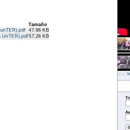
Tamaño
 unTER).pdf
47.96 KB
s UnTER).pdf
57.26 KB
:::::: 
Ti
Au