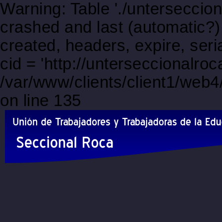
Warning: Table './unterseccio
crashed and last (automatic?)
created, headers, expire, s
cid = 'http://unterseccionalro
/var/www/clients/client1/web
on line 135