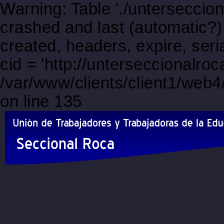
Warning: Table './unterseccio
crashed and last (automatic?)
created, headers, expire, s
cid = 'http://unterseccionalro
/var/www/clients/client1/web
on line 135