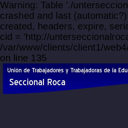
Warning: Table './unterseccio
crashed and last (automatic?)
created, headers, expire, s
cid = 'http://unterseccionalro
/var/www/clients/client1/web
on line 135