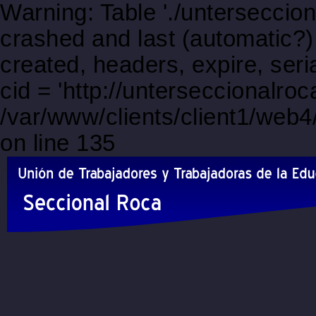
Warning: Table './unterseccio
crashed and last (automatic?)
created, headers, expire, s
cid = 'http://unterseccionalro
/var/www/clients/client1/web
on line 135