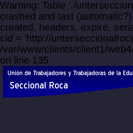
Warning: Table './unterseccio
crashed and last (automatic?)
created, headers, expire, s
cid = 'http://unterseccional
/var/www/clients/client1/web
on line 135