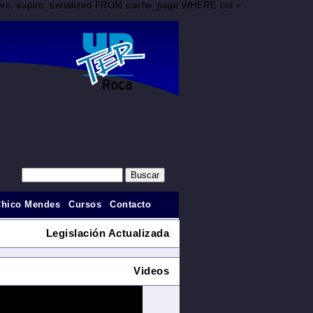
aders, expire, serialized FROM cache_page WHERE cid =
Chico Mendes
Cursos
Contacto
Legislación Actualizada
Videos