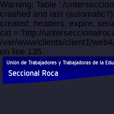
Warning: Table './unterseccio
crashed and last (automatic?)
created, headers, expire, s
cid = 'http://unterseccionalr
/var/www/clients/client1/web
on line 135