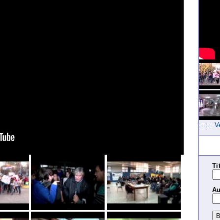
:::::: 
Ti
Au