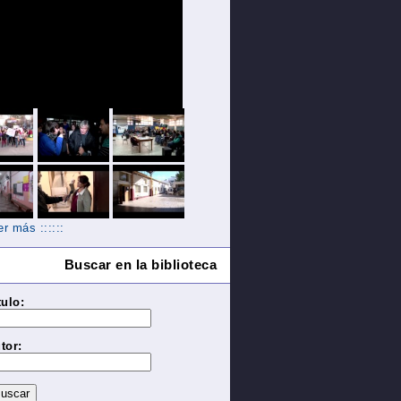
Ver más ::::::
Buscar en la biblioteca
tulo:
tor: