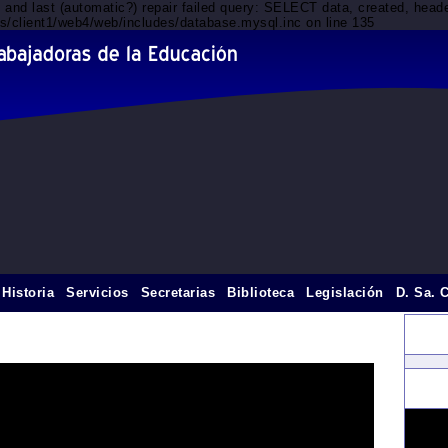
d and last (automatic?) repair failed query: SELECT data, created, he
ts/client1/web4/web/includes/database.mysql.inc on line 135
Historia
Servicios
Secretarias
Biblioteca
Legislación
D. Sa. 