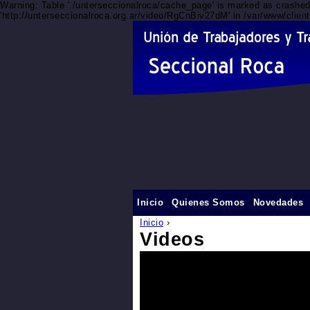
Warning: Table './unterseccionalroca/cache_page' is marked as crashe
'http://unterseccionalroca.org.ar/video/RgCnBiv27dM' in /var/www/clien
Inicio
Quienes Somos
Novedades
Inicio
›
Videos