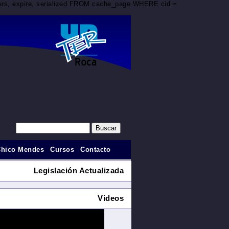
aders, expire, serialized FROM cache_page WHERE cid =
Chico Mendes
Cursos
Contacto
Legislación Actualizada
Videos