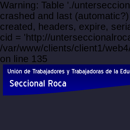
Warning: Table './unterseccio
crashed and last (automatic?)
created, headers, expire, s
cid = 'http://unterseccionalro
/var/www/clients/client1/web
on line 135