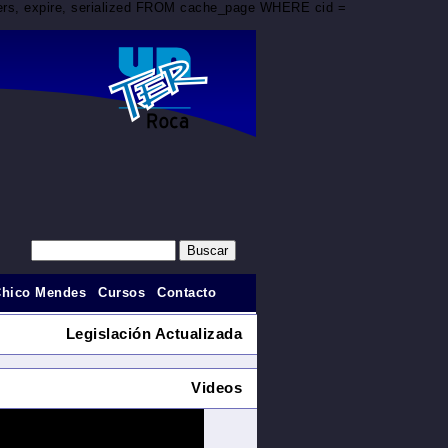
aders, expire, serialized FROM cache_page WHERE cid =
Chico Mendes
Cursos
Contacto
Legislación Actualizada
Videos