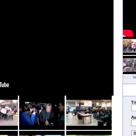
:::::: 
Ti
Au