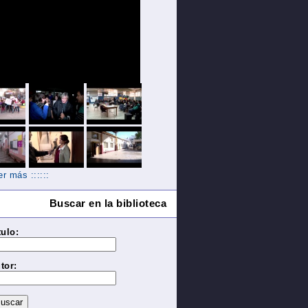
Ver más ::::::
Buscar en la biblioteca
tulo:
tor: