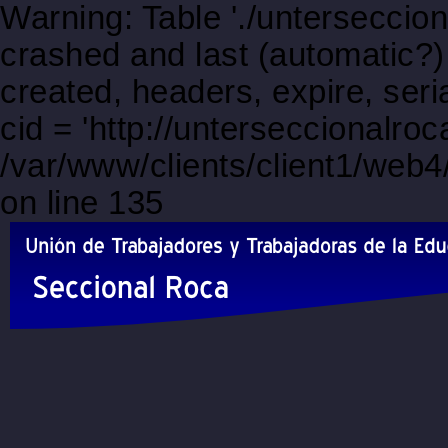
Warning: Table './unterseccio
crashed and last (automatic?)
created, headers, expire, s
cid = 'http://unterseccionalr
/var/www/clients/client1/web
on line 135