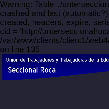
Warning: Table './unterseccio
crashed and last (automatic?)
created, headers, expire, s
cid = 'http://unterseccionalr
/var/www/clients/client1/web
on line 135