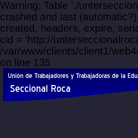
Warning: Table './unterseccio
crashed and last (automatic?)
created, headers, expire, s
cid = 'http://unterseccionalr
/var/www/clients/client1/web
on line 135