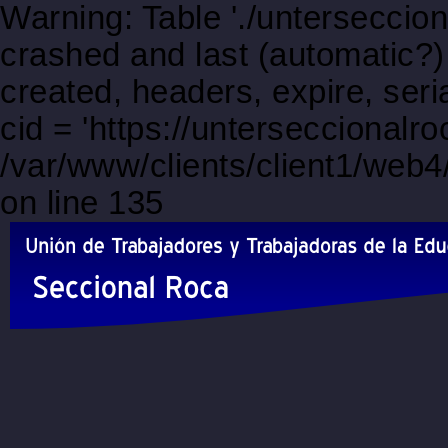
Warning: Table './unterseccio
crashed and last (automatic?)
created, headers, expire, s
cid = 'https://unterseccionalr
/var/www/clients/client1/web
on line 135