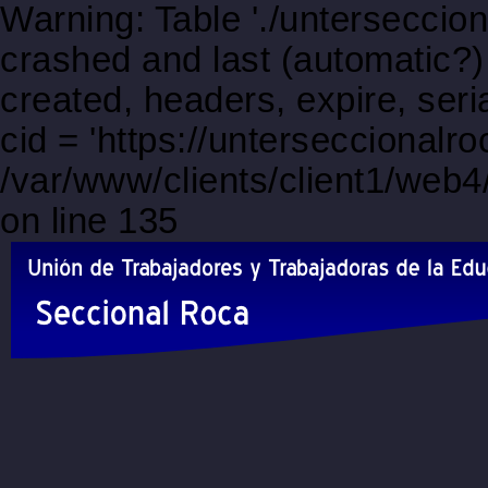
Warning: Table './unterseccio
crashed and last (automatic?)
created, headers, expire, s
cid = 'https://unterseccional
/var/www/clients/client1/web
on line 135