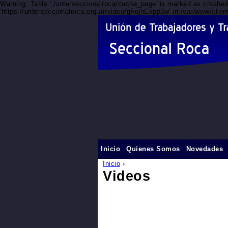
Warning: Table './unterseccionalroca/cache_page' is marked as crashe
'https://unterseccionalroca.org.ar/video/gFojhEkpp3w' in /var/www/clie
Inicio
Quienes Somos
Novedades
Inicio
›
Videos