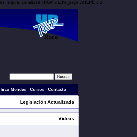
aders, expire, serialized FROM cache_page WHERE cid =
Chico Mendes
Cursos
Contacto
Legislación Actualizada
Videos