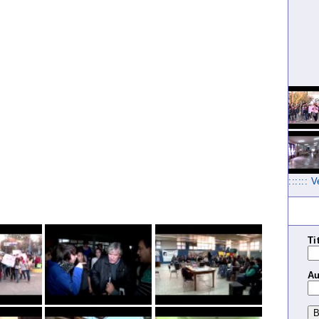
:::::: 
Ti
Au