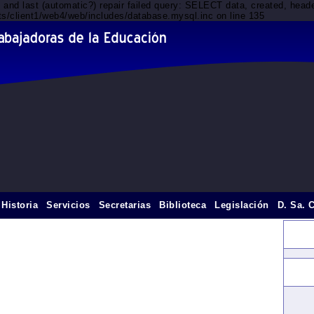
d and last (automatic?) repair failed query: SELECT data, created, he
nts/client1/web4/web/includes/database.mysql.inc on line 135
Historia
Servicios
Secretarias
Biblioteca
Legislación
D. Sa. 