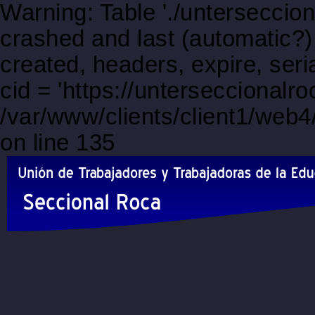
Warning: Table './unterseccio
crashed and last (automatic?)
created, headers, expire, s
cid = 'https://unterseccionalr
/var/www/clients/client1/web
on line 135