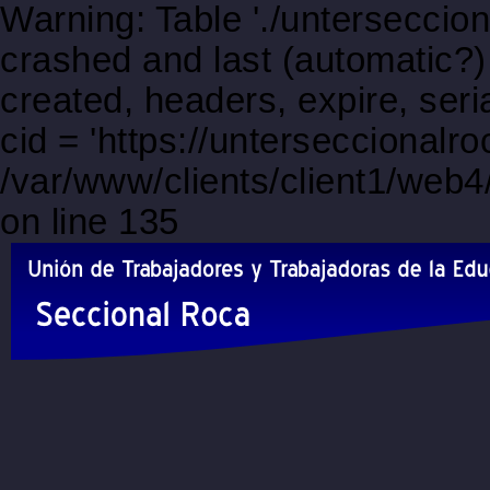
Warning: Table './unterseccio
crashed and last (automatic?)
created, headers, expire, s
cid = 'https://unterseccional
/var/www/clients/client1/web
on line 135