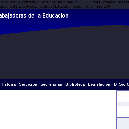
d and last (automatic?) repair failed query: SELECT data, created, he
nts/client1/web4/web/includes/database.mysql.inc on line 135
Historia
Servicios
Secretarias
Biblioteca
Legislación
D. Sa. 