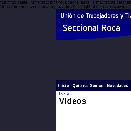
Warning: Table './unterseccionalroca/cache_page' is marked as crashe
'https://unterseccionalroca.org.ar/video/KuE04qMI-dM' in /var/www/clie
Inicio
Quienes Somos
Novedades
Inicio
›
Videos