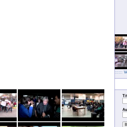
:::::: 
Ti
Au