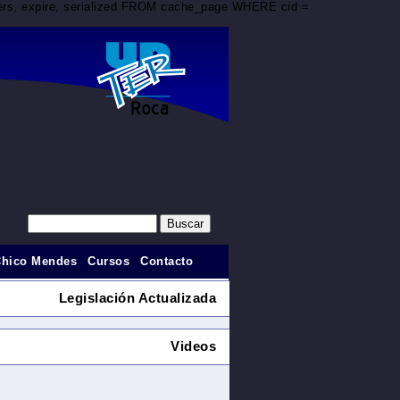
aders, expire, serialized FROM cache_page WHERE cid =
Chico Mendes
Cursos
Contacto
Legislación Actualizada
Videos