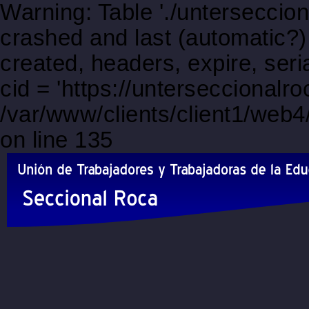
Warning: Table './unterseccio
crashed and last (automatic?)
created, headers, expire, s
cid = 'https://unterseccional
/var/www/clients/client1/web
on line 135