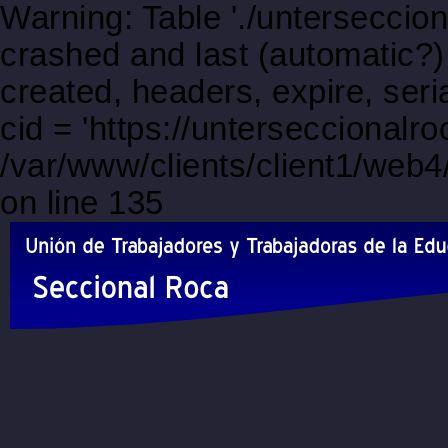
Warning: Table './unterseccio
crashed and last (automatic?)
created, headers, expire, s
cid = 'https://unterseccional
/var/www/clients/client1/web
on line 135