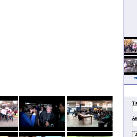
:::::: 
Ti
Au