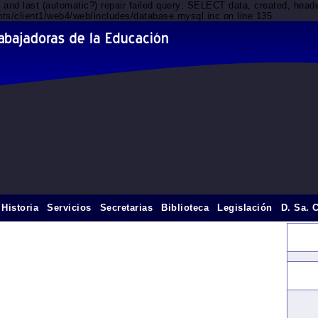
d and last (automatic?) repair failed query: SELECT data, created, he
nts/client1/web4/web/includes/database.mysql.inc on line 135
Historia
Servicios
Secretarias
Biblioteca
Legislación
D. Sa. 