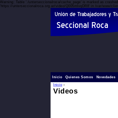
Warning: Table './unterseccionalroca/cache_page' is marked as crashe
'https://unterseccionalroca.org.ar/video/Q005mlvqDR8' in /var/www/clie
Inicio
Quienes Somos
Novedades
Inicio
›
Videos