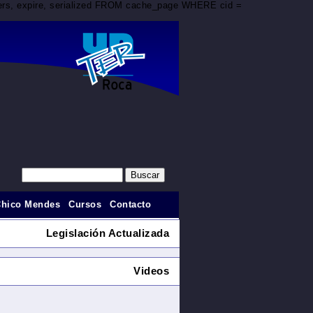
aders, expire, serialized FROM cache_page WHERE cid =
Chico Mendes
Cursos
Contacto
Legislación Actualizada
Videos