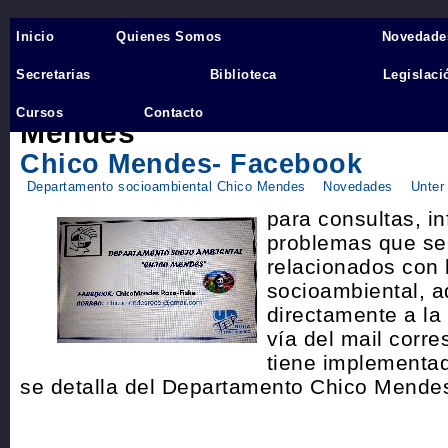
Inicio
Quienes Somos
Novedade
Inicio
›
Secretarias
Biblioteca
Legislaci
Departamento socioambienta
Cursos
Contacto
Mendes
Chico Mendes- Facebook
Departamento socioambiental Chico Mendes
Novedades
Unter
para consultas, i
problemas que se 
relacionados con 
socioambiental, a
directamente a la 
vía del mail corre
tiene implementa
se detalla del Departamento Chico Mendes