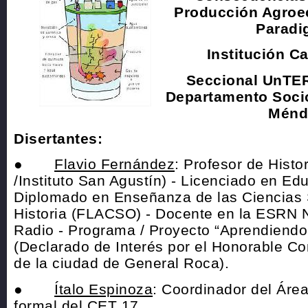
Producción Agroe
Paradi
Institución C
Seccional UnTER
Departamento Soci
Ménd
Disertantes:
●
Flavio Fernández
: Profesor de Hist
/Instituto San Agustín) - Licenciado en E
Diplomado en Enseñanza de las Ciencias S
Historia (FLACSO) - Docente en la ESRN N
Radio - Programa / Proyecto “Aprendiendo 
(Declarado de Interés por el Honorable Co
de la ciudad de General Roca).
●
Ítalo Espinoza
: Coordinador del Áre
formal del CET 17.