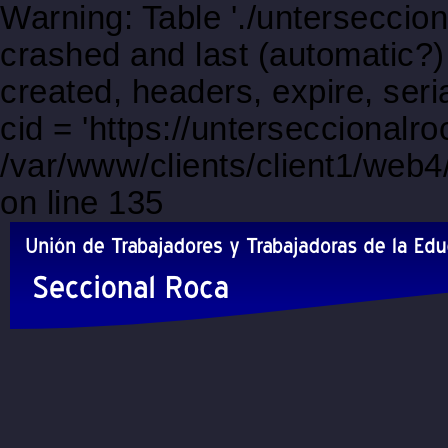
Warning: Table './unterseccio
crashed and last (automatic?)
created, headers, expire, s
cid = 'https://unterseccionalr
/var/www/clients/client1/web
on line 135