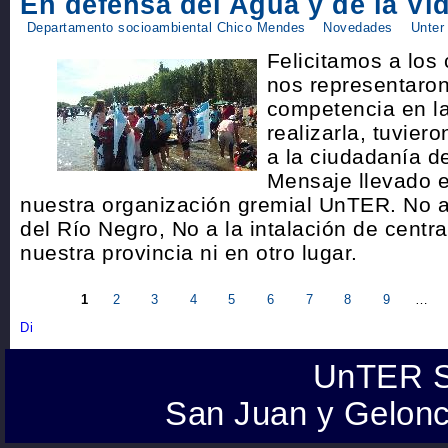
En defensa del Agua y de la Vi
Departamento socioambiental Chico Mendes
Novedades
Unter
Felicitamos a lo
nos representaron
competencia en l
realizarla, tuvier
a la ciudadanía de
Mensaje llevado 
nuestra organización gremial UnTER. No a
del Río Negro, No a la intalación de centr
nuestra provincia ni en otro lugar.
1
2
3
4
5
6
7
8
9
…
UnTER S
San Juan y Gelonc