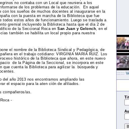
grinos no contaba con un Local que reuniera a los
 informarse de los problemas de la educación. En aquel
e con los sueños de muchos docentes al inaugurarse en la
paña con la puesta en marcha de la Biblioteca que fue
 todos estos años de funcionamiento. Luego se traslada a
nto gremial incluyendo la Biblioteca hasta que el día 2 de
edificio de la Seccional Roca en
San Juan y Gelonch
, en el
ncias también se habilita un local propio para nuestra
pone el nombre de la Biblioteca Sindical y Pedagógica, de
mpañera en el trabajo cotidiano: VIRGINIA MARIA RUIZ. Los
roceso histórico de la Biblioteca que ahora, en este nuevo
spacio de la Página de la Seccional, se incorpora en este
 que cuenta la Biblioteca para agilizar la búsqueda y
docentes.
:::::: 
cio del año 2013 nos encontramos ampliando las
r el espacio para la aten ción de afiliados.
os compañeros/as.
Ti
 Roca -
Au