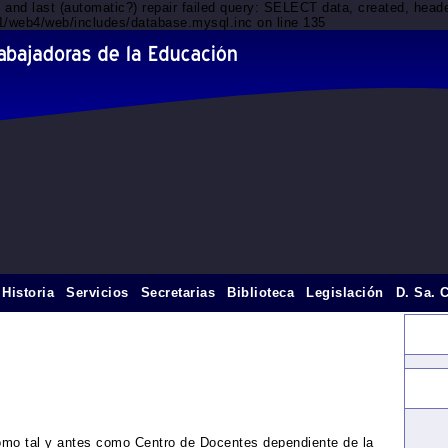
d and last (automatic?) repair failed query: SELECT data, created, he
nt1/web4/web/includes/database.mysql.inc on line 135
Historia
Servicios
Secretarias
Biblioteca
Legislación
D. Sa. 
o tal y antes como Centro de Docentes dependiente de la