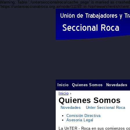
Warning: Table './unterseccionalroca/cache_page' is marked as crashe
'https://unterseccionalroca.org.ar/node/11193' in /var/www/clients/clie
Inicio
Quienes Somos
Novedades
Inicio
›
Quienes Somos
Novedades
Unter Seccional Roca
Comisión Directiva
Asesoria Legal
La UnTER - Roca en sus comienzos com