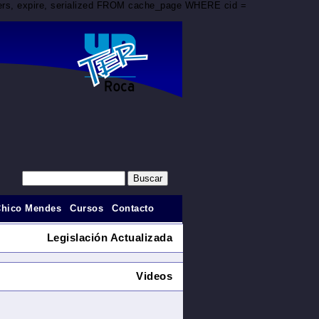
aders, expire, serialized FROM cache_page WHERE cid =
Chico Mendes
Cursos
Contacto
Legislación Actualizada
Videos