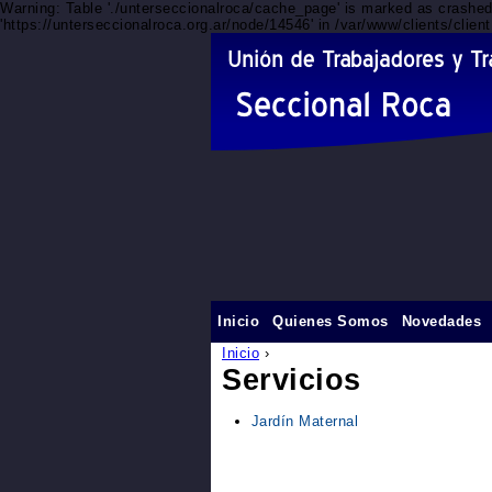
Warning: Table './unterseccionalroca/cache_page' is marked as crashe
'https://unterseccionalroca.org.ar/node/14546' in /var/www/clients/clie
Inicio
Quienes Somos
Novedades
Inicio
›
Servicios
Jardín Maternal