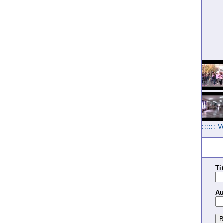
:::::: 
Ti
Au