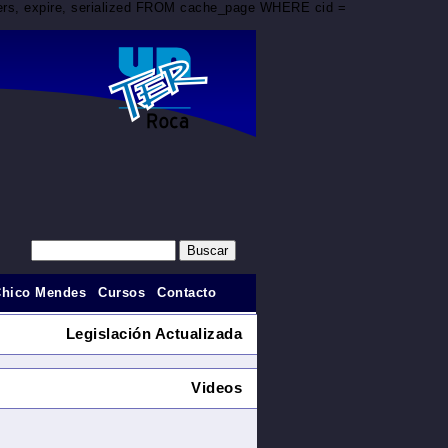
aders, expire, serialized FROM cache_page WHERE cid =
Chico Mendes
Cursos
Contacto
Legislación Actualizada
Videos