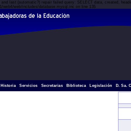
d and last (automatic?) repair failed query: SELECT data, created, he
nt1/web4/web/includes/database.mysql.inc on line 135
Historia
Servicios
Secretarias
Biblioteca
Legislación
D. Sa. 