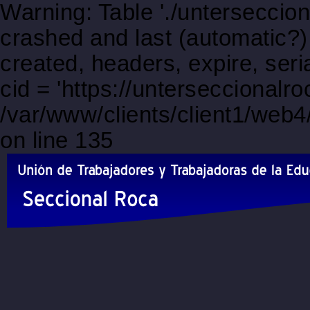
Warning: Table './unterseccio
crashed and last (automatic?)
created, headers, expire, s
cid = 'https://unterseccionalr
/var/www/clients/client1/web
on line 135