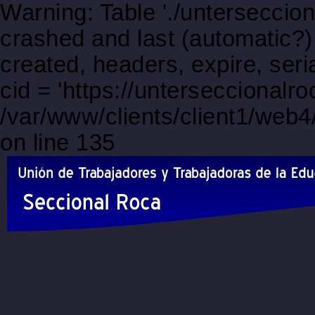
Warning: Table './unterseccio
crashed and last (automatic?)
created, headers, expire, s
cid = 'https://unterseccionalr
/var/www/clients/client1/web
on line 135