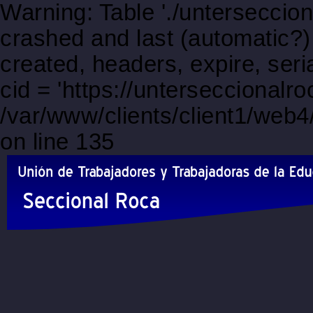
Warning: Table './unterseccio
crashed and last (automatic?)
created, headers, expire, s
cid = 'https://unterseccional
/var/www/clients/client1/web
on line 135