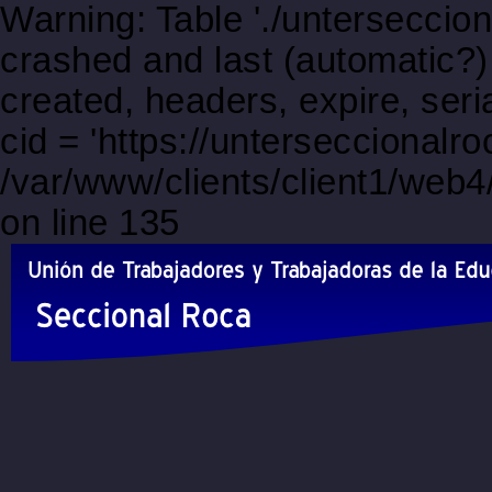
Warning: Table './unterseccio
crashed and last (automatic?)
created, headers, expire, s
cid = 'https://unterseccionalr
/var/www/clients/client1/web
on line 135