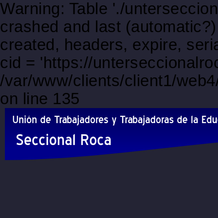
Warning: Table './unterseccio
crashed and last (automatic?)
created, headers, expire, s
cid = 'https://unterseccional
/var/www/clients/client1/web
on line 135