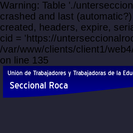
Warning: Table './unterseccio
crashed and last (automatic?)
created, headers, expire, s
cid = 'https://unterseccionalr
/var/www/clients/client1/web
on line 135