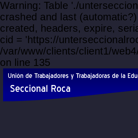
Warning: Table './unterseccio
crashed and last (automatic?)
created, headers, expire, s
cid = 'https://unterseccional
/var/www/clients/client1/web
on line 135