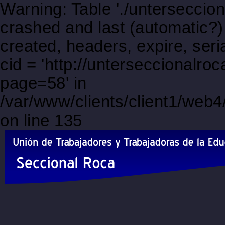
Warning: Table './unterseccio
crashed and last (automatic?)
created, headers, expire, s
cid = 'http://unterseccionalr
page=58' in
/var/www/clients/client1/web
on line 135