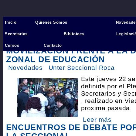
Inicio
Quienes Somos
Novedade
Inicio
›
Secretarias
Biblioteca
Legislaci
Novedades
Cursos
Contacto
MOVILIZACIÓN FRENTE A LA 
ZONAL DE EDUCACIÓN
Novedades
Unter Seccional Roca
Este jueves 22 se
definida por el Pl
Secretarios y Sec
, realizado en Vi
proxima pasada
Leer más
ENCUENTROS DE DEBATE POR