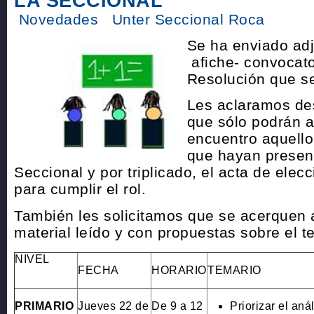
LA SECCIONAL
Novedades
Unter Seccional Roca
Se ha enviado adj
afiche- convocato
Resolución que se
Les aclaramos de
que sólo podrán a
encuentro aquell
que hayan present
Seccional y por triplicado, el acta de elec
para cumplir el rol.
También les solicitamos que se acerquen a
material leído y con propuestas sobre el t
NIVEL
FECHA
HORARIO
TEMARIO
PRIMARIO
Jueves 22 de
De 9 a 12
Priorizar el aná