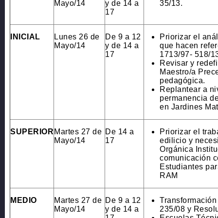
Mayo/14
y de 14 a
35/13.
17
INICIAL
Lunes 26 de
De 9 a 12
Priorizar el aná
Mayo/14
y de 14 a
que hacen refer
17
1713/97- 518/13
Revisar y redefin
Maestro/a Prec
pedagógica.
Replantear a ni
permanencia de 
en Jardines Ma
SUPERIOR
Martes 27 de
De 14 a
Priorizar el tra
Mayo/14
17
edilicio y nece
Orgánica Institu
comunicación c
Estudiantes para
RAM
MEDIO
Martes 27 de
De 9 a 12
Transformación
Mayo/14
y de 14 a
235/08 y Resol
17
Escuelas Técni