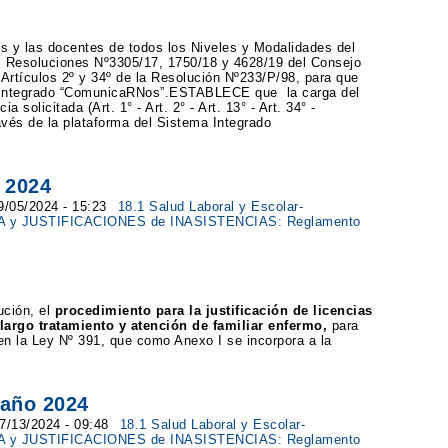
los y las docentes de todos los Niveles y Modalidades del
s Resoluciones Nº3305/17, 1750/18 y 4628/19 del Consejo
Artículos 2º y 34º de la Resolución Nº233/P/98, para que
a Integrado “ComunicaRNos”.ESTABLECE que la carga del
a solicitada (Art. 1° - Art. 2° - Art. 13° - Art. 34° -
vés de la plataforma del Sistema Integrado
 2024
09/05/2024 - 15:23
18.1 Salud Laboral y Escolar-
A y JUSTIFICACIONES de INASISTENCIAS: Reglamento
ución, el
procedimiento para la justificación de licencias
 largo tratamiento y atención de familiar enfermo,
para
en la Ley Nº 391, que como Anexo I se incorpora a la
 año 2024
07/13/2024 - 09:48
18.1 Salud Laboral y Escolar-
A y JUSTIFICACIONES de INASISTENCIAS: Reglamento