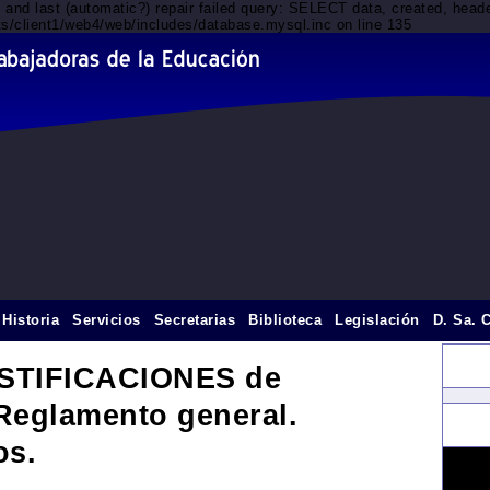
d and last (automatic?) repair failed query: SELECT data, created, he
nts/client1/web4/web/includes/database.mysql.inc on line 135
Historia
Servicios
Secretarias
Biblioteca
Legislación
D. Sa. 
USTIFICACIONES de
eglamento general.
os.