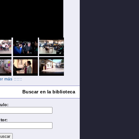
Ver más ::::::
Buscar en la biblioteca
tulo:
tor: