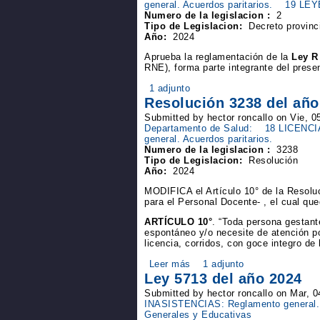
general. Acuerdos paritarios.
19 LEY
Numero de la legislacion :
2
Tipo de Legislacion:
Decreto provinci
Año:
2024
Aprueba la reglamentación de la
Ley R
RNE), forma parte integrante del prese
1 adjunto
Resolución 3238 del año
Submitted by hector roncallo on Vie, 0
Departamento de Salud:
18 LICENCI
general. Acuerdos paritarios.
Numero de la legislacion :
3238
Tipo de Legislacion:
Resolución
Año:
2024
MODIFICA el Artículo 10° de la Resolu
para el Personal Docente- , el cual qu
ARTÍCULO 10°
. “Toda persona gestant
espontáneo y/o necesite de atención po
licencia, corridos, con goce integro de
Leer más
1 adjunto
Ley 5713 del año 2024
Submitted by hector roncallo on Mar, 
INASISTENCIAS: Reglamento general. 
Generales y Educativas