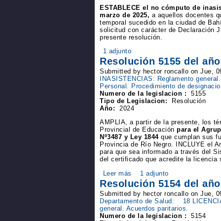
ESTABLECE el no cómputo de inasiste
marzo de 2025,
a aquellos docentes qu
temporal sucedido en la ciudad de Ba
solicitud con carácter de Declaración J
presente resolución.
1 adjunto
Resolución 5155 del año
Submitted by hector roncallo on Jue, 
INASISTENCIAS: Reglamento general. 
Personal. Procedimiento de designacio
Numero de la legislacion :
5155
Tipo de Legislacion:
Resolución
Año:
2024
AMPLIA, a partir de la presente, los t
Provincial de Educación
para el Agru
Nº3487 y Ley 1844
que cumplan sus fun
Provincia de Río Negro. INCLUYE el Art
para que sea informado a través del
del certificado que acredite la licencia 
Leer más
1 adjunto
Resolución 5154 del año
Submitted by hector roncallo on Jue, 
Departamento de Salud:
18 LICENCI
general. Acuerdos paritarios.
Numero de la legislacion :
5154