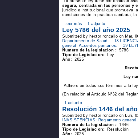
La presente ley tiene por finalidad
ase
segura, centrada en las personas y
jurídico e institucional que promueva l
condiciones de la práctica sanitaria, la
Leer más
1 adjunto
Ley 5786 del año 2025
Submitted by hector roncallo on Mar, 
Departamento de Salud:
18 LICENCI
general. Acuerdos paritarios.
19 LEY
Numero de la legislacion :
5786
Tipo de Legislacion:
Ley
Año:
2025
Receta
Ley na
Adhiere en todos sus términos a la le
(En relación al Artículo N°32 del Regl
1 adjunto
Resolución 1446 del año
Submitted by hector roncallo on Lun, 
INASISTENCIAS: Reglamento general. A
Numero de la legislacion :
1446
Tipo de Legislacion:
Resolución
Año:
2025