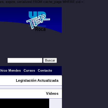
aders, expire, serialized FROM cache_page WHERE cid =
Chico Mendes
Cursos
Contacto
Legislación Actualizada
Videos