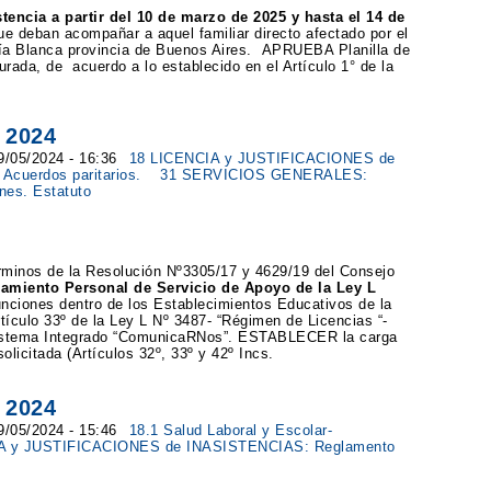
ncia a partir del 10 de marzo de 2025 y hasta el 14 de
e deban acompañar a aquel familiar directo afectado por el
hía Blanca provincia de Buenos Aires. APRUEBA Planilla de
urada, de acuerdo a lo establecido en el Artículo 1° de la
 2024
09/05/2024 - 16:36
18 LICENCIA y JUSTIFICACIONES de
Acuerdos paritarios.
31 SERVICIOS GENERALES:
nes. Estatuto
érminos de la Resolución Nº3305/17 y 4629/19 del Consejo
pamiento Personal de Servicio de Apoyo de la Ley L
ciones dentro de los Establecimientos Educativos de la
ículo 33º de la Ley L Nº 3487- “Régimen de Licencias “-
 Sistema Integrado “ComunicaRNos”. ESTABLECER la carga
solicitada (Artículos 32º, 33º y 42º Incs.
 2024
09/05/2024 - 15:46
18.1 Salud Laboral y Escolar-
A y JUSTIFICACIONES de INASISTENCIAS: Reglamento