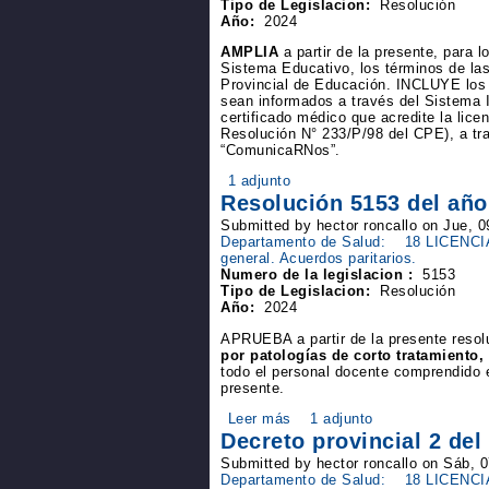
Tipo de Legislacion:
Resolución
Año:
2024
AMPLIA
a partir de la presente, para 
Sistema Educativo, los términos de la
Provincial de Educación. INCLUYE los 
sean informados a través del Sistem
certificado médico que acredite la licenci
Resolución N° 233/P/98 del CPE), a tra
“ComunicaRNos”.
1 adjunto
Resolución 5153 del año
Submitted by hector roncallo on Jue, 
Departamento de Salud:
18 LICENCI
general. Acuerdos paritarios.
Numero de la legislacion :
5153
Tipo de Legislacion:
Resolución
Año:
2024
APRUEBA a partir de la presente resol
por patologías de corto tratamiento,
todo el personal docente comprendido 
presente.
Leer más
1 adjunto
Decreto provincial 2 del
Submitted by hector roncallo on Sáb, 
Departamento de Salud:
18 LICENCI