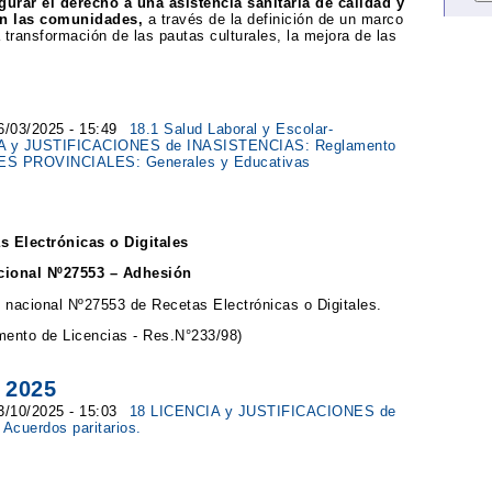
gurar el derecho a una asistencia sanitaria de calidad y
 en las comunidades,
a través de la definición de un marco
a transformación de las pautas culturales, la mejora de las
06/03/2025 - 15:49
18.1 Salud Laboral y Escolar-
A y JUSTIFICACIONES de INASISTENCIAS: Reglamento
ES PROVINCIALES: Generales y Educativas
s Electrónicas o Digitales
cional Nº27553 – Adhesión
y nacional Nº27553 de Recetas Electrónicas o Digitales.
amento de Licencias - Res.N°233/98)
 2025
03/10/2025 - 15:03
18 LICENCIA y JUSTIFICACIONES de
cuerdos paritarios.