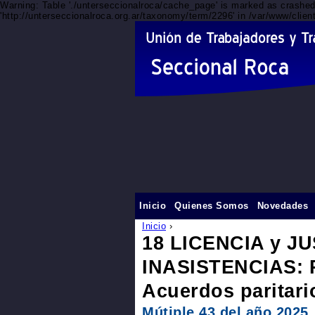
Warning: Table './unterseccionalroca/cache_page' is marked as crashe
'http://unterseccionalroca.org.ar/taxonomy/term/2296' in /var/www/clie
Inicio
Quienes Somos
Novedades
Inicio
›
18 LICENCIA y J
INASISTENCIAS: R
Acuerdos paritari
Mútiple 43 del año 2025