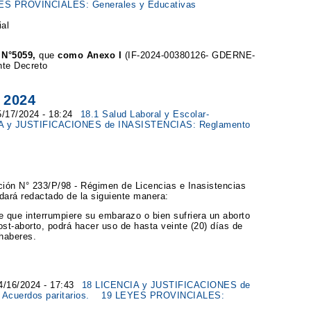
ES PROVINCIALES: Generales y Educativas
al
 N°5059,
que
como Anexo I
(IF-2024-00380126- GDERNE-
nte Decreto
 2024
5/17/2024 - 18:24
18.1 Salud Laboral y Escolar-
A y JUSTIFICACIONES de INASISTENCIAS: Reglamento
ción N° 233/P/98 - Régimen de Licencias e Inasistencias
edará redactado de la siguiente manera:
e que interrumpiere su embarazo o bien sufriera un aborto
st-aborto, podrá hacer uso de hasta veinte (20) días de
 haberes.
04/16/2024 - 17:43
18 LICENCIA y JUSTIFICACIONES de
Acuerdos paritarios.
19 LEYES PROVINCIALES: