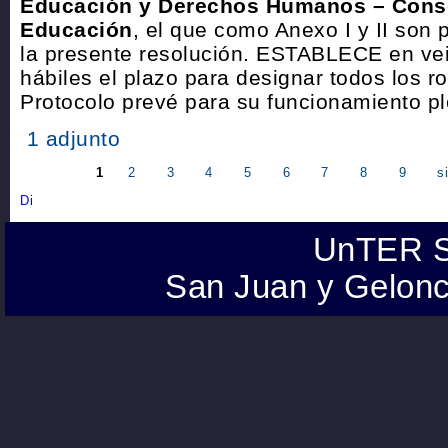
Educación y Derechos Humanos – Conse
Educación
, el que como Anexo I y II son 
la presente resolución. ESTABLECE en vei
hábiles el plazo para designar todos los ro
Protocolo prevé para su funcionamiento pl
1 adjunto
1
2
3
4
5
6
7
8
9
s
UnTER S
San Juan y Gelonc