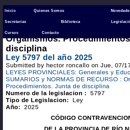
Inicio
Quienes Somos
Novedade
Inicio
›
Secretarias
Biblioteca
Legislaci
35 SUMARIOS y NORMAS D
Cursos
Contacto
Organismos. Procedimientos
disciplina
Ley 5797 del año 2025
Submitted by hector roncallo on Jue, 07/1
LEYES PROVINCIALES: Generales y Educ
SUMARIOS y NORMAS DE RECURSO : Or
Procedimientos. Junta de disciplina
Numero de la legislacion :
5797
Tipo de Legislacion:
Ley
Año:
2025
CÓDIGO CONTRAVENCIO
DE LA PROVINCIA DE RÍO 