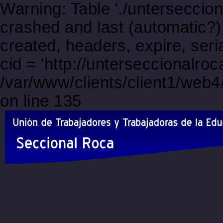
Warning: Table './unterseccio
crashed and last (automatic?)
created, headers, expire, s
cid = 'http://unterseccionalro
/var/www/clients/client1/web
on line 135