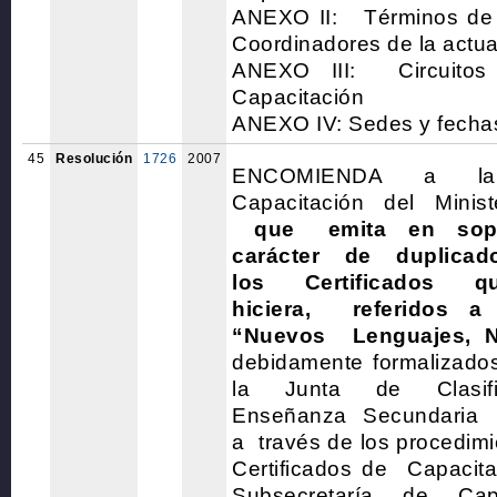
ANEXO II: Términos de R
Coordinadores de la actua
ANEXO III: Circuito
Capacitación
ANEXO IV: Sedes y fechas
45
Resolución
1726
2007
ENCOMIENDA a la S
Capacitación del Minis
que emita en sop
carácter de duplicado
los Certificados qu
hiciera, referidos a
“Nuevos Lenguajes, 
debidamente formaliz
la Junta de Clasif
Enseñanza Secundaria p
a través de los procedimi
Certificados de Capacita
Subsecretaría de Cap