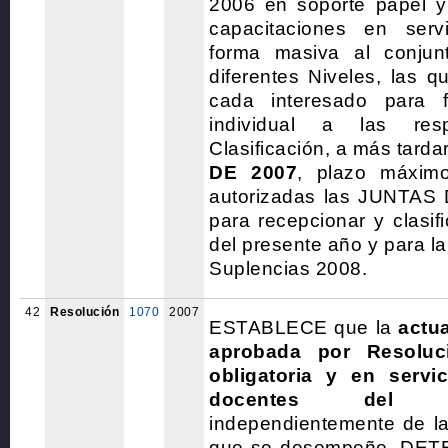
2006 en soporte papel y
capacitaciones en serv
forma masiva al conju
diferentes Niveles, las q
cada interesado para fa
individual a las res
Clasificación, a más tarda
DE 2007
, plazo máxim
autorizadas las JUNTA
para recepcionar y clasifi
del presente año y para la 
Suplencias 2008.
42
Resolución
1070
2007
ESTABLECE que la
actua
aprobada por Resoluc
obligatoria y en servi
docentes del 
independientemente de la
que se desempeñe. DET