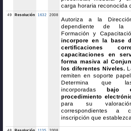
carga horaria reconocida 
49
Resolución
1632
2008
Autoriza a la Direcci
dependiente de la S
Formación y Capacitac
incorpore en la base 
certificaciones cor
capacitaciones en ser
forma masiva al Conju
los diferentes Niveles.
La
remiten en soporte papel
Determina que las
incorporadas
bajo 
procedimiento electróni
para su valoraci
correspondientes a 
inscripción que establezca
48
Resolución
1135
2008