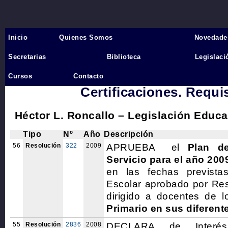
Inicio
Quienes Somos
Novedade
Inicio
›
Secretarias
Biblioteca
Legislaci
5 CAPACITACIÓN DOCENTE: O
Cursos
Contacto
Certificaciones. Requi
Héctor L. Roncallo – Legislación Educa
Tipo
Nº
Año
Descripción
56
Resolución
322
2009
APRUEBA el
Plan d
Servicio para el año 200
en las fechas prevista
Escolar aprobado por Res
dirigido a docentes de 
Primario
en sus diferent
55
Resolución
2836
2008
DECLARA de Inter