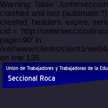
Warning: Table './unterseccio
crashed and last (automatic?)
created, headers, expire, s
cid = 'http://unterseccionalro
page=90' in
/var/www/clients/client1/web
on line 135