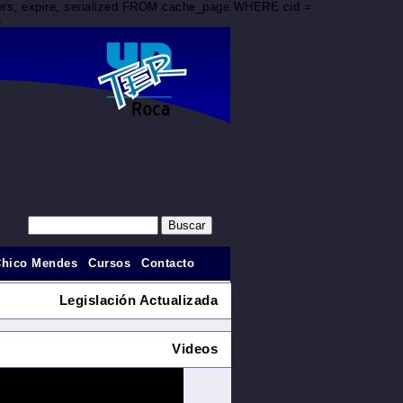
aders, expire, serialized FROM cache_page WHERE cid =
5
Chico Mendes
Cursos
Contacto
Legislación Actualizada
Videos