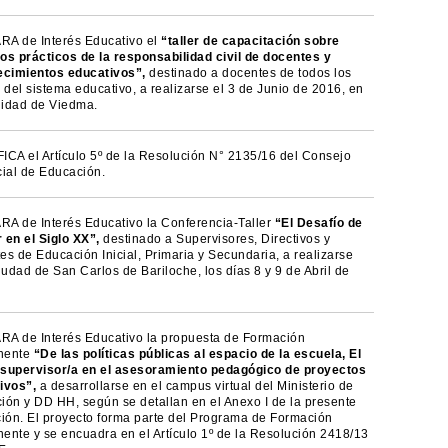
A de Interés Educativo el
“taller de capacitación sobre
os prácticos de la responsabilidad civil de docentes y
ecimientos educativos”,
destinado a docentes de todos los
 del sistema educativo, a realizarse el 3 de Junio de 2016, en
alidad de Viedma.
ICA el Artículo 5º de la Resolución N° 2135/16 del Consejo
cial de Educación.
A de Interés Educativo la Conferencia-Taller
“El Desafío de
 en el Siglo XX”,
destinado a Supervisores, Directivos y
s de Educación Inicial, Primaria y Secundaria, a realizarse
iudad de San Carlos de Bariloche, los días 8 y 9 de Abril de
A de Interés Educativo la propuesta de Formación
nente
“De las políticas públicas al espacio de la escuela, El
l supervisor/a en el asesoramiento pedagógico de proyectos
ivos”,
a desarrollarse en el campus virtual del Ministerio de
ión y DD HH, según se detallan en el Anexo I de la presente
ción. El proyecto forma parte del Programa de Formación
ente y se encuadra en el Artículo 1º de la Resolución 2418/13