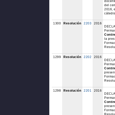
docente
del cen
2016, 
cátedra
1300
Resolución
2203
2016
DECLAR
Perman
Contin
la pre
Formac
Resolu
1299
Resolución
2202
2016
DECLAR
Perman
Contin
presen
Formac
Resolu
1298
Resolución
2201
2016
DECLAR
Perman
Contin
presen
Formac
Resolu