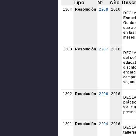
Tipo
Nº
Año
Descr
1304
Resolución
2208
2016
DECLAR
Escuel
Grado 
que ac
en las 
meses 
1303
Resolución
2207
2016
DECLAR
del so
educat
distint
encarga
campus
segund
1302
Resolución
2206
2016
DECLAR
prácti
y el cu
presen
1301
Resolución
2204
2016
DECLAR
taller