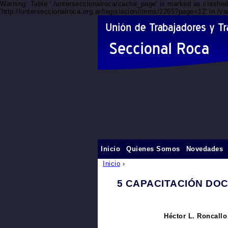
Warning: Table './unterseccionalroca/cache_page' is marked as crashe
'http://unterseccionalroca.org.ar/legislacion/items/2265?page=12' in /
Inicio
Quienes Somos
Novedades
Inicio
›
5 CAPACITACIÓN DOCEN
Héctor L. Roncallo