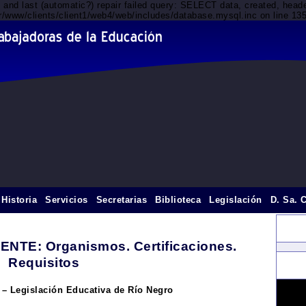
d and last (automatic?) repair failed query: SELECT data, created, he
var/www/clients/client1/web4/web/includes/database.mysql.inc on line 13
Historia
Servicios
Secretarias
Biblioteca
Legislación
D. Sa. 
TE: Organismos. Certificaciones.
Requisitos
 – Legislación Educativa de Río Negro