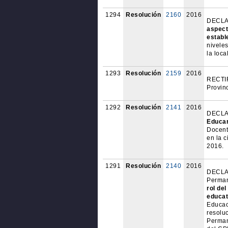
1294
Resolución
2160
2016
DECLAR
aspect
establ
niveles
la loc
1293
Resolución
2159
2016
RECTIF
Provin
1292
Resolución
2141
2016
DECLAR
Educar
Docente
en la c
2016.
1291
Resolución
2140
2016
DECLAR
Perma
rol de
educat
Educac
resolu
Perman