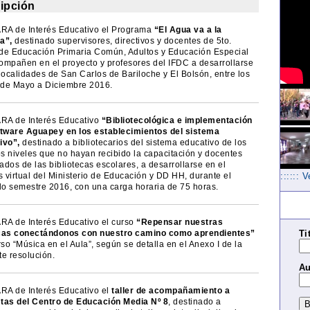
ipción
A de Interés Educativo el Programa
“El Agua va a la
a”,
destinado supervisores, directivos y docentes de 5to.
de Educación Primaria Común, Adultos y Educación Especial
ompañen en el proyecto y profesores del IFDC a desarrollarse
localidades de San Carlos de Bariloche y El Bolsón, entre los
de Mayo a Diciembre 2016.
A de Interés Educativo
“Bibliotecológica e implementación
ftware Aguapey en los establecimientos del sistema
ivo”,
destinado a bibliotecarios del sistema educativo de los
os niveles que no hayan recibido la capacitación y docentes
dos de las bibliotecas escolares, a desarrollarse en el
 virtual del Ministerio de Educación y DD HH, durante el
:::::: 
o semestre 2016, con una carga horaria de 75 horas.
A de Interés Educativo el curso
“Repensar nuestras
Ti
cas conectándonos con nuestro camino como aprendientes”
rso “Música en el Aula”, según se detalla en el Anexo I de la
te resolución.
Au
A de Interés Educativo el
taller de acompañamiento a
istas del Centro de Educación Media Nº 8
, destinado a