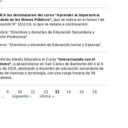
E.
CA los destinatarios del curso “Aprender la Importancia
idado de los Bienes Públicos”,
que se indica en el Anexo I de
lución N° 1611/16, lo que se detalla a continuación:
dice: “Directivos y docentes de Educación Secundaria y
ión Profesional”
cir: “Directivos y docentes de Educación Inicial y Especial”.
A de Interés Educativo el Curso
“Interactuando con el
tismo”,
a desarrollarse en San Carlos de Bariloche del 4 al 8
io de 2016, destinado a docentes de educación secundaria de
as de ciencias y tecnología, con una carga horaria de 59
cátedra.
9
10
11
12
13
14
15
16
…
siguiente ›
última »