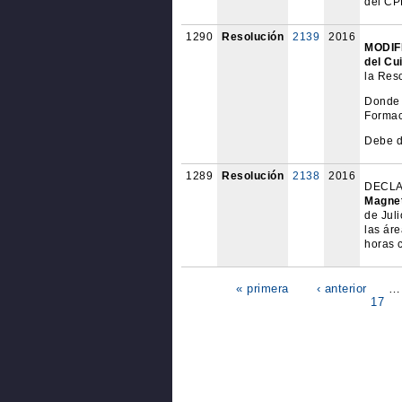
del CP
1290
Resolución
2139
2016
MODIFI
del Cu
la Reso
Donde 
Formac
Debe de
1289
Resolución
2138
2016
DECLAR
Magne
de Jul
las áre
horas 
« primera
‹ anterior
…
17