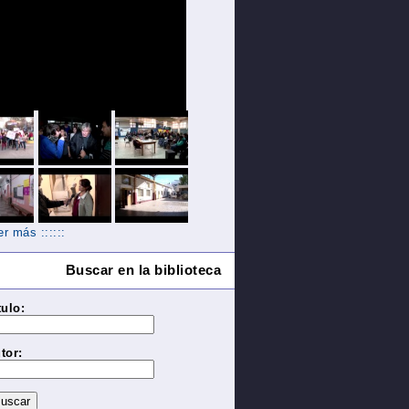
Ver más ::::::
Buscar en la biblioteca
tulo:
tor: