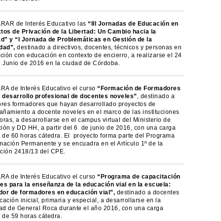
AR de Interés Educativo las
“III Jornadas de Educación en
tos de Privación de la Libertad: Un Cambio hacia la
ad” y “I Jornada de Problemáticas en Gestión de la
dad”,
destinado a directivos, docentes, técnicos y personas en
ción con educación en contexto de encierro, a realizarse el 24
e Junio de 2016 en la ciudad de Córdoba.
A de Interés Educativo el curso
“Formación de Formadores
l
desarrollo profesional de docentes noveles”
, destinado a
ores formadores que hayan desarrollado proyectos de
ñamiento a docente noveles en el marco de las instituciones
ras, a desarrollarse en el campus virtual del Ministerio de
ión y DD HH, a partir del 6 de junio de 2016, con una carga
a de 60 horas cátedra. El proyecto forma parte del Programa
mación Permanente y se encuadra en el Artículo 1º de la
ción 2418/13 del CPE.
A de Interés Educativo el curso
“Programa de capacitación
es para la enseñanza de la educación vial en la escuela:
or de formadores en educación vial”,
destinado a docentes
ación inicial, primaria y especial, a desarrollarse en la
dad de General Roca durante el año 2016, con una carga
 de 59 horas cátedra.