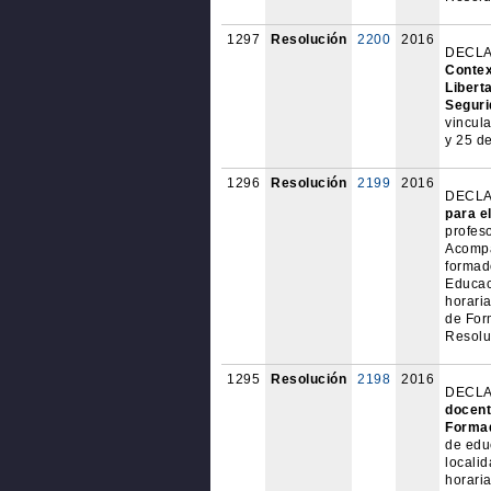
1297
Resolución
2200
2016
DECLAR
Contex
Libert
Seguri
vincula
y 25 d
1296
Resolución
2199
2016
DECLAR
para e
profes
Acompa
formado
Educac
horari
de For
Resolu
1295
Resolución
2198
2016
DECLAR
docent
Formad
de educ
locali
horaria