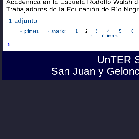
Académica en la Escuela Rodolfo Walsh d
Trabajadores de la Educación de Río Negr
1 adjunto
« primera
‹ anterior
1
2
3
4
5
6
›
última »
UnTER S
San Juan y Gelonc