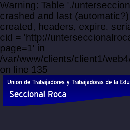
Warning: Table './unterseccio
crashed and last (automatic?)
created, headers, expire, s
cid = 'http://unterseccionalr
page=1' in
/var/www/clients/client1/web
on line 135