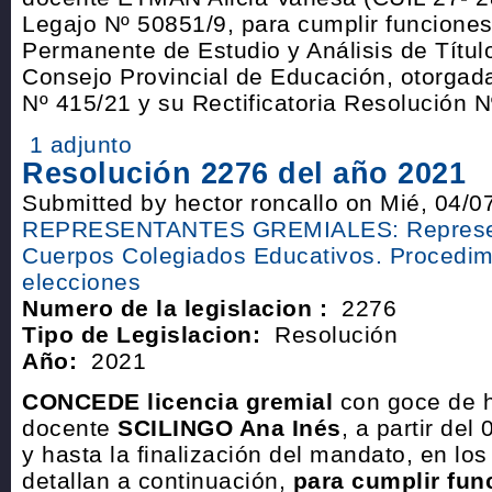
Legajo Nº 50851/9, para cumplir funcione
Permanente de Estudio y Análisis de Títul
Consejo Provincial de Educación, otorgad
Nº 415/21 y su Rectificatoria Resolución 
1 adjunto
Resolución 2276 del año 2021
Submitted by hector roncallo on Mié, 04/0
REPRESENTANTES GREMIALES: Represen
Cuerpos Colegiados Educativos. Procedim
elecciones
Numero de la legislacion :
2276
Tipo de Legislacion:
Resolución
Año:
2021
CONCEDE licencia gremial
con goce de h
docente
SCILINGO Ana Inés
, a partir del
y hasta la finalización del mandato, en lo
detallan a continuación,
para cumplir fun