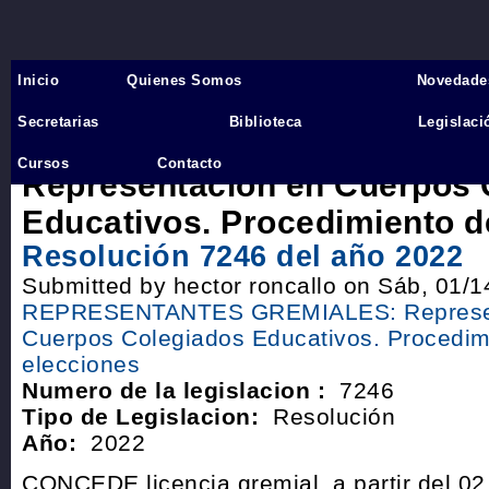
Inicio
Quienes Somos
Novedade
Inicio
›
Secretarias
Biblioteca
Legislaci
29 REPRESENTANTES GREM
Cursos
Contacto
Representación en Cuerpos 
Educativos. Procedimiento d
Resolución 7246 del año 2022
Submitted by hector roncallo on Sáb, 01/1
REPRESENTANTES GREMIALES: Represen
Cuerpos Colegiados Educativos. Procedim
elecciones
Numero de la legislacion :
7246
Tipo de Legislacion:
Resolución
Año:
2022
CONCEDE licencia gremial, a partir del 0