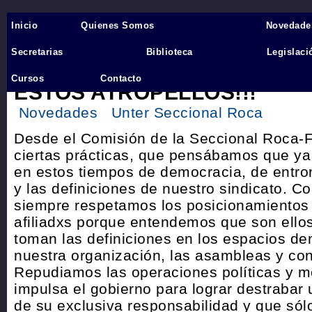
Inicio
Quienes Somos
Novedade
Inicio
›
Secretarias
Biblioteca
Legislaci
¡NUNCA, JAMAS VAMOS A P
Cursos
Contacto
ESTOS ATROPELLOS!!!
Novedades
Unter Seccional Roca
Desde el Comisión de la Seccional Roca-
ciertas prácticas, que pensábamos que ya
en estos tiempos de democracia, de entro
y las definiciones de nuestro sindicato. C
siempre respetamos los posicionamientos
afiliadxs porque entendemos que son ellos
toman las definiciones en los espacios de
nuestra organización, las asambleas y co
Repudiamos las operaciones políticas y m
impulsa el gobierno para lograr destrabar 
de su exclusiva responsabilidad y que sól