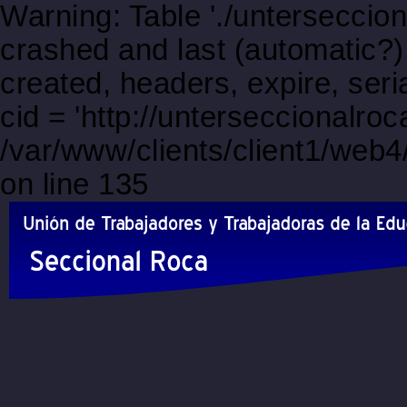
Warning: Table './unterseccio
crashed and last (automatic?)
created, headers, expire, s
cid = 'http://unterseccionalro
/var/www/clients/client1/web
on line 135