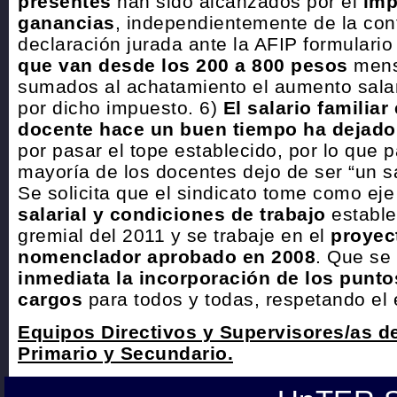
presentes
han sido alcanzados por el
imp
ganancias
, independientemente de la con
declaración jurada ante la AFIP formulari
que van desde los 200 a 800 pesos
mens
sumados al achatamiento el aumento salar
por dicho impuesto. 6)
El salario familiar
docente hace un buen tiempo ha dejado 
por pasar el tope establecido, por lo que p
mayoría de los docentes dejo de ser “un sa
Se solicita que el sindicato tome como ej
salarial y condiciones de trabajo
estable
gremial del 2011 y se trabaje en el
proyect
nomenclador aprobado en 2008
. Que se
inmediata la incorporación de los puntos
cargos
para todos y todas, respetando el 
Equipos Directivos y Supervisores/as d
Primario y Secundario.