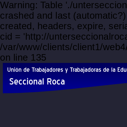
Warning: Table './unterseccio
crashed and last (automatic?)
created, headers, expire, s
cid = 'http://unterseccionalro
/var/www/clients/client1/web
on line 135