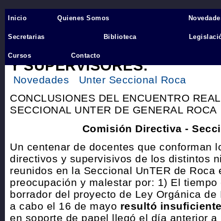
Inicio
Quienes Somos
Novedade
Inicio
›
Secretarias
Biblioteca
Legislaci
CONCLUSIONES REUNIÓN D
Cursos
Contacto
Y SUPERVISORES:
Novedades
Unter Seccional Roca
CONCLUSIONES DEL ENCUENTRO REAL
SECCIONAL UNTER DE GENERAL ROCA
Comisión Directiva - Secc
Un centenar de docentes que conforman l
directivos y supervisivos de los distintos 
reunidos en la Seccional UnTER de Roca 
preocupación y malestar por: 1) El tiempo
borrador del proyecto de Ley Orgánica de
a cabo el 16 de mayo
resultó insuficient
en soporte de papel llegó el día anterior a