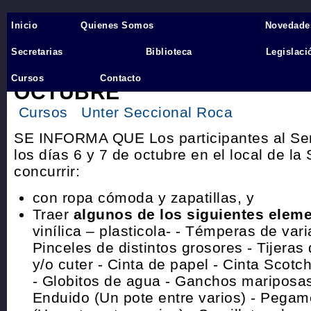
Inicio
Quienes Somos
Novedade
Inicio
›
Secretarias
Biblioteca
Legislaci
TITERES EN LA SECCIONAL -
Cursos
Contacto
OCTUBRE
Cursos
Unter Seccional Roca
SE INFORMA QUE Los participantes al Sem
los días 6 y 7 de octubre en el local de l
concurrir:
con ropa cómoda y zapatillas, y
Traer
algunos de los siguientes elem
vinílica – plasticola- - Témperas de var
Pinceles de distintos grosores - Tijeras
y/o cuter - Cinta de papel - Cinta Scotch
- Globitos de agua - Ganchos mariposas
Enduido (Un pote entre varios) - Pegam