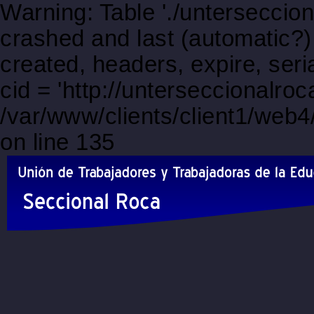
Warning: Table './unterseccio
crashed and last (automatic?)
created, headers, expire, s
cid = 'http://unterseccionalro
/var/www/clients/client1/web
on line 135