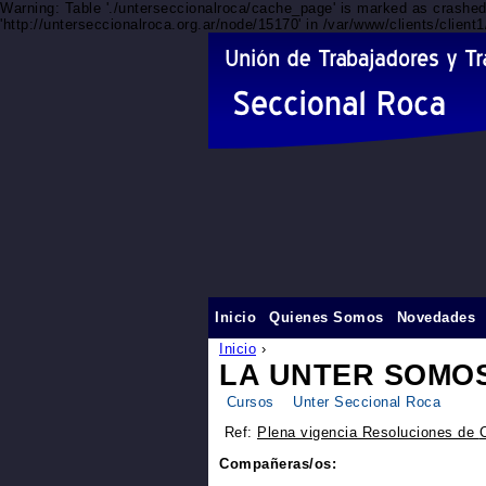
Warning: Table './unterseccionalroca/cache_page' is marked as crashe
'http://unterseccionalroca.org.ar/node/15170' in /var/www/clients/clien
Inicio
Quienes Somos
Novedades
Inicio
›
LA UNTER SOMO
Cursos
Unter Seccional Roca
Ref:
Plena vigencia Resoluciones de
Compañeras/os: