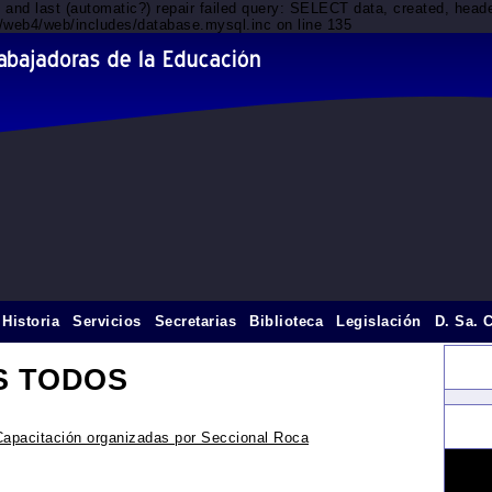
d and last (automatic?) repair failed query: SELECT data, created, he
t1/web4/web/includes/database.mysql.inc on line 135
Historia
Servicios
Secretarias
Biblioteca
Legislación
D. Sa. 
S TODOS
Capacitación organizadas por Seccional Roca