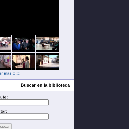
Ver más ::::::
Buscar en la biblioteca
tulo:
tor: