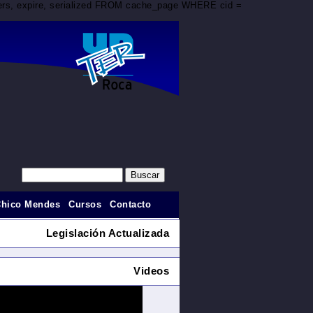
aders, expire, serialized FROM cache_page WHERE cid =
Chico Mendes
Cursos
Contacto
Legislación Actualizada
Videos