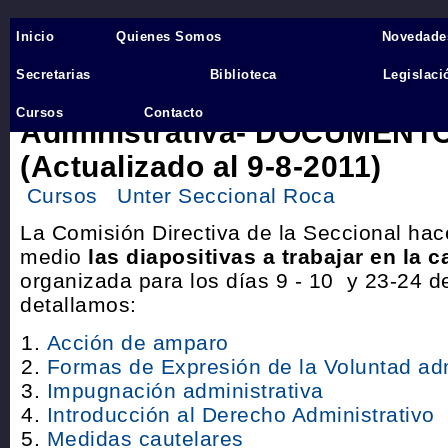
Inicio
Quienes Somos
Novedade
Inicio
›
Secretarias
Biblioteca
Legislaci
CAPACITACIÓN DOCENTE: R
Cursos
Contacto
Administrativa- DOCUMENTO
(Actualizado al 9-8-2011)
Cursos
Unter Seccional Roca
La Comisión Directiva de la Seccional hace
medio
las diapositivas a trabajar en la 
organizada para los días 9 - 10 y 23-24 d
detallamos:
Acción de amparo
Formas de Expresión de la Voluntad ad
Impugnación administrativa
Introducción al Derecho Administrativo
Medidas cautelares