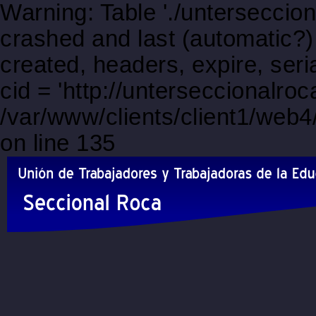
Warning: Table './unterseccio
crashed and last (automatic?)
created, headers, expire, s
cid = 'http://unterseccionalro
/var/www/clients/client1/web
on line 135