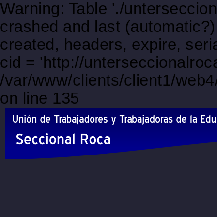
Warning: Table './unterseccio
crashed and last (automatic?)
created, headers, expire, s
cid = 'http://unterseccionalro
/var/www/clients/client1/web
on line 135