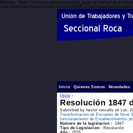
Warning: Table './unterseccionalroca/cache_page' is marked as crashe
'http://unterseccionalroca.org.ar/node/22496' in /var/www/clients/clien
Inicio
Quienes Somos
Novedades
Inicio
›
Resolución 1847 d
Submitted by hector roncallo on Lun, 
Transformación de Escuelas de Nivel 
funcionamiento de Establecimientos pr
Numero de la legislacion :
1847
Tipo de Legislacion:
Resolución
Año:
2025