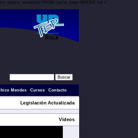
aders, expire, serialized FROM cache_page WHERE cid =
Chico Mendes
Cursos
Contacto
Legislación Actualizada
Videos