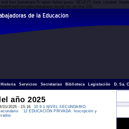
d and last (automatic?) repair failed query: SELECT data, created, he
t1/web4/web/includes/database.mysql.inc on line 135
Historia
Servicios
Secretarias
Biblioteca
Legislación
D. Sa. 
el año 2025
03/31/2025 - 15:16
10.9.1 NIVEL SECUNDARIO:
Secundario
12 EDUCACIÓN PRIVADA: Inscripción y
ivados