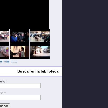
Ver más ::::::
Buscar en la biblioteca
tulo:
tor: