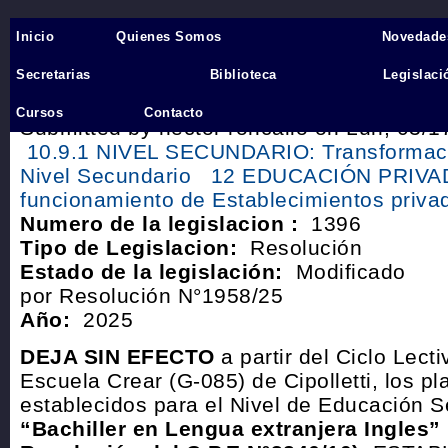
Inicio
Quienes Somos
Novedade
Inicio
›
Secretarias
Biblioteca
Legislaci
Resolución 1396 del año 202
Cursos
Contacto
Submitted by hector roncallo on Lun, 03/1
10.9.1 NIVEL SECUNDARIO: Transformaci
Nivel Secundario
12 EDUCACIÓN PRIVADA
funcionamiento de Establecimientos priva
Numero de la legislacion :
1396
Tipo de Legislacion:
Resolución
Estado de la legislación:
Modificado
por Resolución N°1958/25
Año:
2025
DEJA SIN EFECTO
a partir del Ciclo Lecti
Escuela Crear (G-085) de Cipolletti, los p
establecidos para el Nivel de Educación 
“Bachiller en Lengua extranjera Ingles”