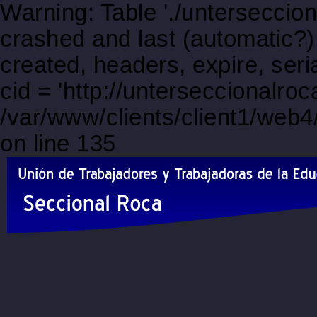
Warning: Table './unterseccio
crashed and last (automatic?)
created, headers, expire, s
cid = 'http://unterseccionalro
/var/www/clients/client1/web
on line 135